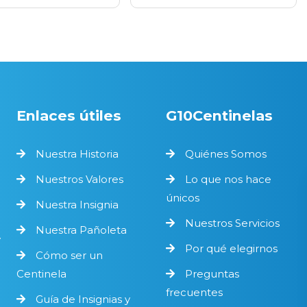
Enlaces útiles
G10Centinelas
Nuestra Historia
Quiénes Somos
Nuestros Valores
Lo que nos hace
únicos
Nuestra Insignia
Nuestros Servicios
Nuestra Pañoleta
y
Por qué elegirnos
Cómo ser un
Centinela
Preguntas
frecuentes
Guía de Insignias y