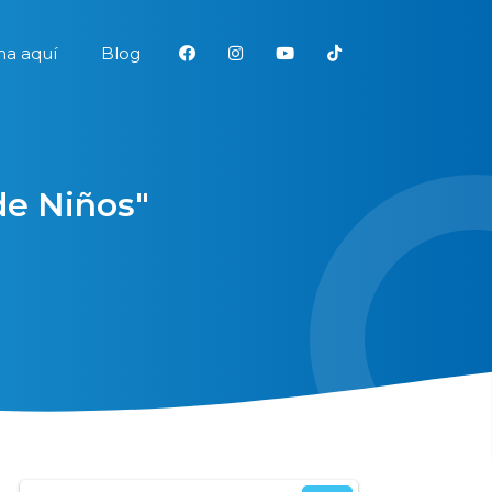
a aquí
Blog
de Niños"