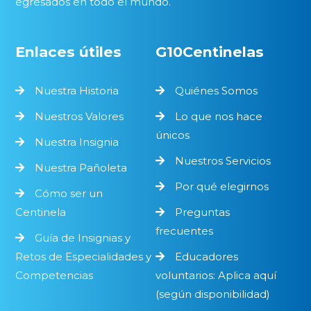
egresados en todo el mundo.
Enlaces útiles
G10Centinelas
Nuestra Historia
Quiénes Somos
Nuestros Valores
Lo que nos hace
únicos
Nuestra Insignia
Nuestros Servicios
Nuestra Pañoleta
Por qué elegirnos
Cómo ser un
Centinela
Preguntas
frecuentes
Guía de Insignias y
Retos de Especialidades y
Educadores
Competencias
voluntarios: Aplica aquí
(según disponibilidad)