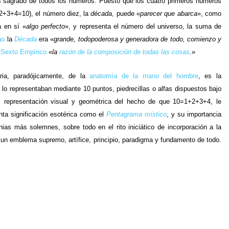
 sagrado de todos los números. Puesto que los cuatro primeros números
2+3+4=10), el número diez, la
década
, puede «
parecer que abarca
», como
a en sí «
algo perfecto
», y representa el número del universo, la suma de
ao
la
Década
era «
grande, todopoderosa y generadora de todo, comienzo y
a
Sexto Empírico
«
la
razón de la composición de todas las cosas
.
»
ria, paradójicamente, de la
anatomía de la mano del hombre
, es la
s lo representaban mediante 10 puntos, piedrecillas o alfas dispuestos bajo
a, representación visual y geométrica del hecho de que 10=1+2+3+4, le
anta significación esotérica como el
Pentagrama místico
, y su importancia
ias más solemnes, sobre todo en el rito iniciático de incorporación a la
 un emblema supremo, artífice, principio, paradigma y fundamento de todo.