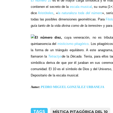
El Número 10
es el de mayor carga simbólica y el más
contienen el secreto de la
escala musical
, su suma (1+
dice
Aristóteles
, «
la naturaleza toda del número
», serí
todas las posibles dimensiones geométricas. Para
Filol
guía tanto de la vida divina como de la terrestre
» y par
El número diez,
cuya veneración, no es tributa
quintaesencia del
misticismo pitagórico
. Los pitagórico
la forma de un triángulo equilátero. A este anagram
llamaron la
Tetractys
de la
Década
. Tenía, para ellos t
simbólica deriva de que por él juraban en sus ceremon
comunidad. El 10 es el símbolo de Dios y del Universo,
Depositario de la escala musical.
Autor:
PEDRO MIGUEL GONZÁLEZ URBANEJA
TAGS
MÍSTICA PITAGÓRICA DEL 10