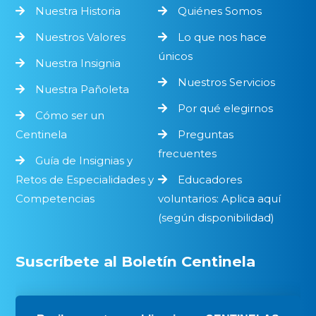
Nuestra Historia
Quiénes Somos
Nuestros Valores
Lo que nos hace
únicos
Nuestra Insignia
Nuestros Servicios
Nuestra Pañoleta
Por qué elegirnos
Cómo ser un
Centinela
Preguntas
frecuentes
Guía de Insignias y
Retos de Especialidades y
Educadores
Competencias
voluntarios: Aplica aquí
(según disponibilidad)
Suscríbete al Boletín Centinela